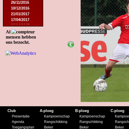
26/11/2016
10/12/2016
21/01/2017
17/04/2017
22/04/2017
16/08/2017
Al
mensen hebben
12/05/2018
ons bezocht.
25/05/2018
29/08/2018
04/05/2019
27/07/2019
07/09/2019
23/11/2019
21/12/2019
Club
A-ploeg
B-ploeg
C-ploeg
Presentatie
Kampioenschap
Kampioenschap
Kampioe
Agenda
Rangschikking
Rangschikking
Rangsch
Toegangsplan
Beker
Beker
Beker