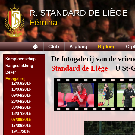
14/02/2015
R. STANDARD DE LIÈGE
21/02/2015
18/04/2015
Fémina
22/04/2015
09/05/2015
20/07/2015
01/08/2015
🏠
Club
A-ploeg
B-ploeg
C-p
11/08/2015
29/08/2015
De fotogalerij van de vrie
Kampioenschap
05/09/2015
11/11/2015
Rangschikking
Standard de Liège
– U St-Gh
28/11/2015
Beker
27/02/2016
Fotogalerij
12/03/2016
19/03/2016
09/04/2016
23/04/2016
30/04/2016
18/07/2016
07/08/2016
17/09/2016
19/11/2016