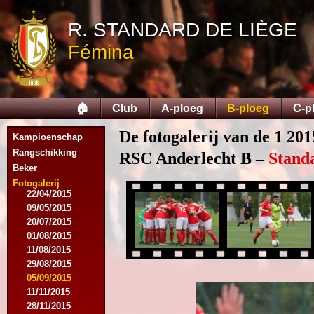
13/08/2014
R. STANDARD DE LIÈGE
06/09/2014
27/09/2014
Fémina
25/10/2014
11/11/2014
15/11/2014
29/11/2014
🏠
Club
A-ploeg
B-ploeg
C-p
06/12/2014
20/12/2014
De fotogalerij van de 1 201
Kampioenschap
17/01/2015
14/02/2015
Rangschikking
RSC Anderlecht B –
Stand
21/02/2015
Beker
18/04/2015
Fotogalerij
22/04/2015
09/05/2015
20/07/2015
01/08/2015
11/08/2015
29/08/2015
05/09/2015
11/11/2015
28/11/2015