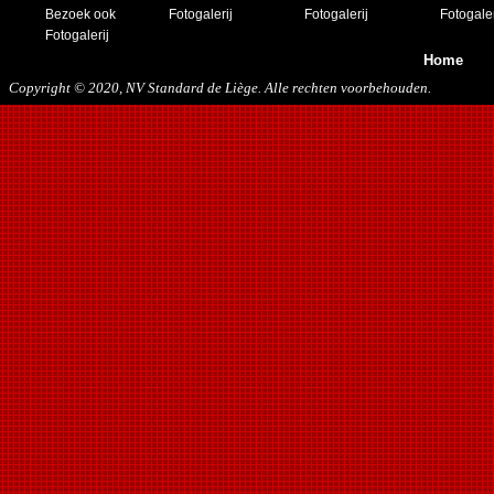
23/11/2019
Bezoek ook
Fotogalerij
Fotogalerij
Fotogaler
21/12/2019
Fotogalerij
Home
Copyright © 2020, NV Standard de Liège. Alle rechten voorbehouden.