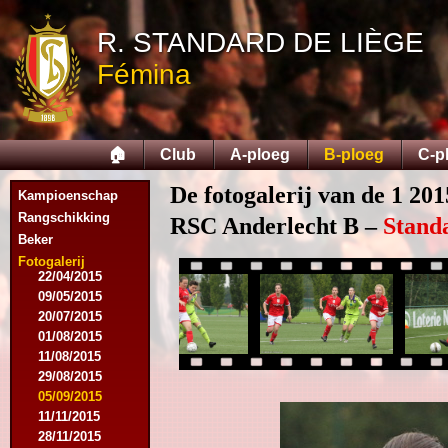
13/08/2014
R. STANDARD DE LIÈGE
06/09/2014
27/09/2014
Fémina
25/10/2014
11/11/2014
15/11/2014
29/11/2014
🏠
Club
A-ploeg
B-ploeg
C-p
06/12/2014
20/12/2014
De fotogalerij van de 1 201
Kampioenschap
17/01/2015
14/02/2015
Rangschikking
RSC Anderlecht B –
Stand
21/02/2015
Beker
18/04/2015
Fotogalerij
22/04/2015
09/05/2015
20/07/2015
01/08/2015
11/08/2015
29/08/2015
05/09/2015
11/11/2015
28/11/2015