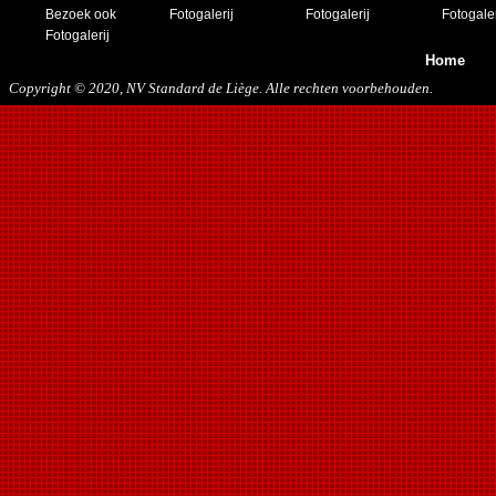
23/11/2019
Bezoek ook
Fotogalerij
Fotogalerij
Fotogaler
21/12/2019
Fotogalerij
Home
Copyright © 2020, NV Standard de Liège. Alle rechten voorbehouden.