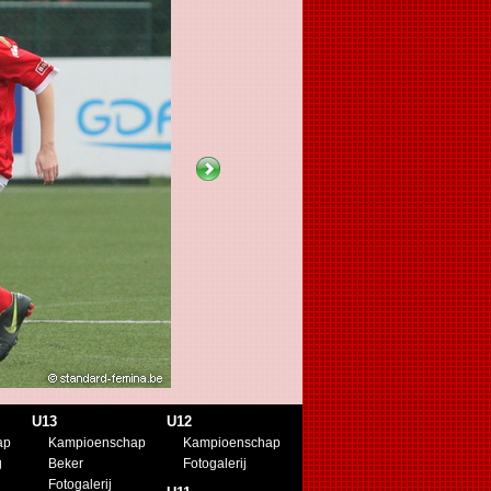
U13
U12
ap
Kampioenschap
Kampioenschap
g
Beker
Fotogalerij
Fotogalerij