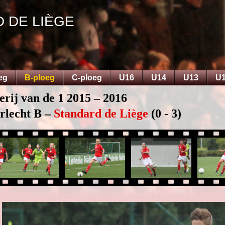
D DE LIÈGE
eg
B-ploeg
C-ploeg
U16
U14
U13
U
erij van de 1 2015 – 2016
rlecht B –
Standard de Liège
(0 - 3)