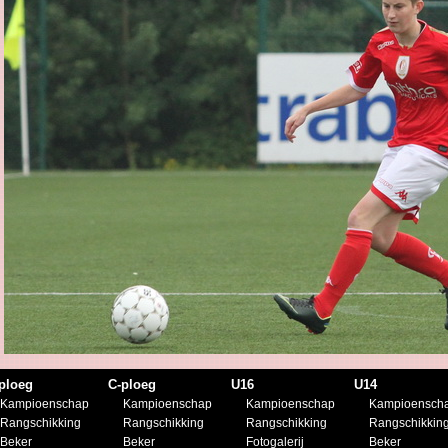
ploeg
C-ploeg
U16
U14
Kampioenschap
Kampioenschap
Kampioenschap
Kampioensch
Rangschikking
Rangschikking
Rangschikking
Rangschikkin
Beker
Beker
Fotogalerij
Beker