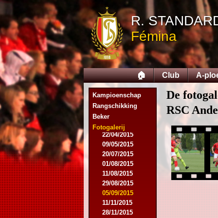
13/08/2014
R. STANDAR
06/09/2014
27/09/2014
Fémina
25/10/2014
11/11/2014
15/11/2014
29/11/2014
🏠
Club
A-plo
06/12/2014
20/12/2014
De fotogal
Kampioenschap
17/01/2015
14/02/2015
Rangschikking
RSC Ande
21/02/2015
Beker
18/04/2015
Fotogalerij
22/04/2015
09/05/2015
20/07/2015
01/08/2015
11/08/2015
29/08/2015
05/09/2015
11/11/2015
28/11/2015