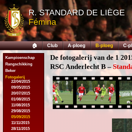
13/08/2014
R. STANDARD DE LIÈGE
06/09/2014
27/09/2014
Fémina
25/10/2014
11/11/2014
15/11/2014
29/11/2014
🏠
Club
A-ploeg
B-ploeg
C-p
06/12/2014
20/12/2014
De fotogalerij van de 1 201
Kampioenschap
17/01/2015
14/02/2015
Rangschikking
RSC Anderlecht B –
Stand
21/02/2015
Beker
18/04/2015
Fotogalerij
22/04/2015
09/05/2015
20/07/2015
01/08/2015
11/08/2015
29/08/2015
05/09/2015
11/11/2015
28/11/2015