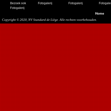
23/11/2019
Bezoek ook
Fotogalerij
Fotogalerij
Fotogaler
21/12/2019
Fotogalerij
Home
Copyright © 2020, NV Standard de Liège. Alle rechten voorbehouden.