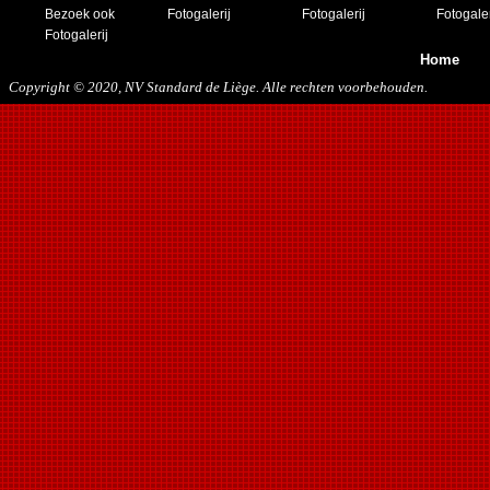
23/11/2019
Bezoek ook
Fotogalerij
Fotogalerij
Fotogaler
21/12/2019
Fotogalerij
Home
Copyright © 2020, NV Standard de Liège. Alle rechten voorbehouden.