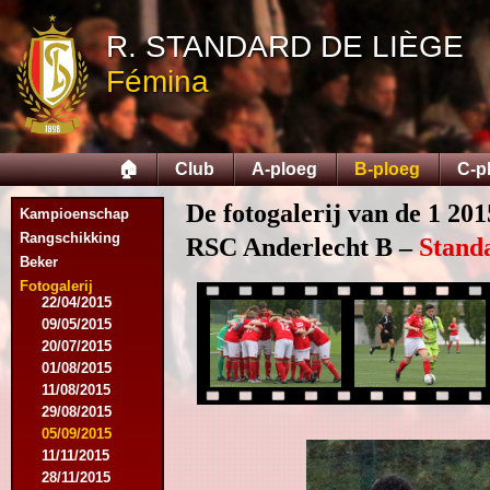
13/08/2014
R. STANDARD DE LIÈGE
06/09/2014
27/09/2014
Fémina
25/10/2014
11/11/2014
15/11/2014
29/11/2014
🏠
Club
A-ploeg
B-ploeg
C-p
06/12/2014
20/12/2014
De fotogalerij van de 1 201
Kampioenschap
17/01/2015
14/02/2015
Rangschikking
RSC Anderlecht B –
Stand
21/02/2015
Beker
18/04/2015
Fotogalerij
22/04/2015
09/05/2015
20/07/2015
01/08/2015
11/08/2015
29/08/2015
05/09/2015
11/11/2015
28/11/2015