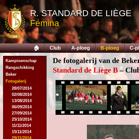
R. STANDARD DE LIÈGE
Fémina
🏠
Club
A-ploeg
B-ploeg
C-p
De fotogalerij van de Beke
Kampioenschap
Rangschikking
Standard de Liège B
– Club
Beker
Fotogalerij
28/07/2014
02/08/2014
13/08/2014
06/09/2014
27/09/2014
25/10/2014
11/11/2014
15/11/2014
29/11/2014