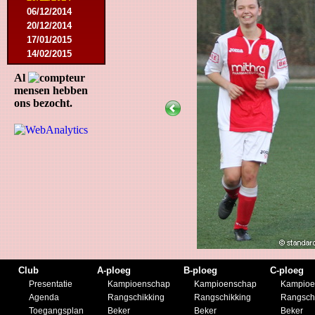
06/12/2014
20/12/2014
17/01/2015
14/02/2015
21/02/2015
Al
18/04/2015
mensen hebben
22/04/2015
ons bezocht.
09/05/2015
20/07/2015
01/08/2015
11/08/2015
29/08/2015
05/09/2015
11/11/2015
28/11/2015
27/02/2016
12/03/2016
19/03/2016
09/04/2016
Club
A-ploeg
B-ploeg
C-ploeg
23/04/2016
Presentatie
Kampioenschap
Kampioenschap
Kampioe
30/04/2016
Agenda
Rangschikking
Rangschikking
Rangsch
18/07/2016
Toegangsplan
Beker
Beker
Beker