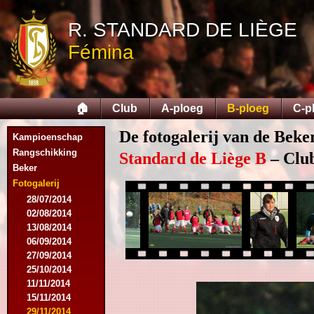
R. STANDARD DE LIÈGE
Fémina
🏠
Club
A-ploeg
B-ploeg
C-p
De fotogalerij van de Beke
Kampioenschap
Rangschikking
Standard de Liège B
– Club
Beker
Fotogalerij
28/07/2014
02/08/2014
13/08/2014
06/09/2014
27/09/2014
25/10/2014
11/11/2014
15/11/2014
29/11/2014