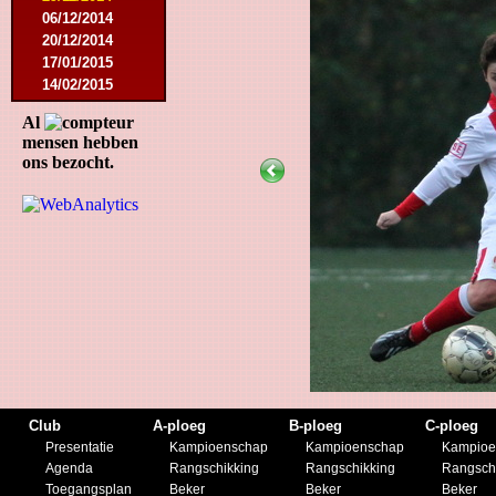
06/12/2014
20/12/2014
17/01/2015
14/02/2015
21/02/2015
Al
18/04/2015
mensen hebben
22/04/2015
ons bezocht.
09/05/2015
20/07/2015
01/08/2015
11/08/2015
29/08/2015
05/09/2015
11/11/2015
28/11/2015
27/02/2016
12/03/2016
19/03/2016
09/04/2016
Club
A-ploeg
B-ploeg
C-ploeg
23/04/2016
Presentatie
Kampioenschap
Kampioenschap
Kampioe
30/04/2016
Agenda
Rangschikking
Rangschikking
Rangsch
18/07/2016
Toegangsplan
Beker
Beker
Beker