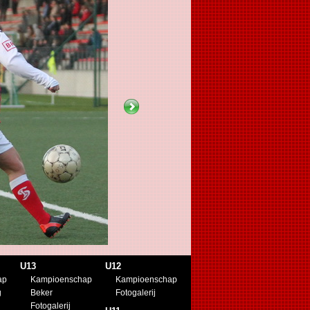
U13
U12
ap
Kampioenschap
Kampioenschap
g
Beker
Fotogalerij
Fotogalerij