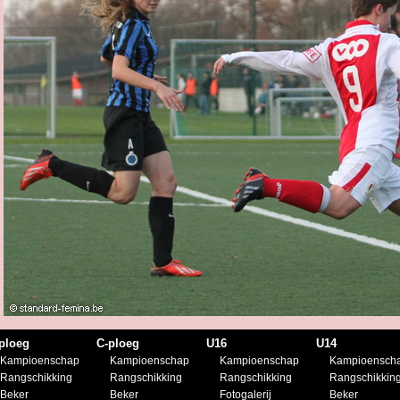
ploeg
C-ploeg
U16
U14
Kampioenschap
Kampioenschap
Kampioenschap
Kampioensch
Rangschikking
Rangschikking
Rangschikking
Rangschikkin
Beker
Beker
Fotogalerij
Beker