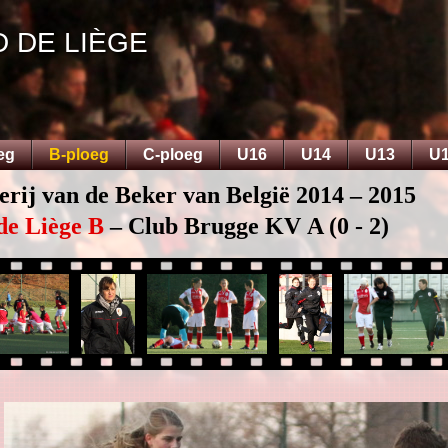
D DE LIÈGE
eg
B-ploeg
C-ploeg
U16
U14
U13
U
erij van de Beker van België 2014 – 2015
de Liège B
– Club Brugge KV A (0 - 2)