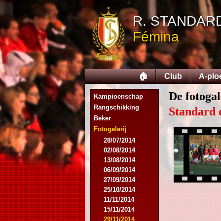
R. STANDAR
Fémina
🏠
Club
A-plo
De fotogal
Kampioenschap
Rangschikking
Standard 
Beker
Fotogalerij
28/07/2014
02/08/2014
13/08/2014
06/09/2014
27/09/2014
25/10/2014
11/11/2014
15/11/2014
29/11/2014