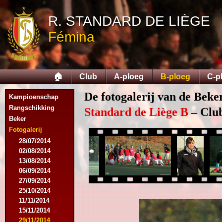
R. STANDARD DE LIÈGE
Fémina
🏠
Club
A-ploeg
B-ploeg
C-p
De fotogalerij van de Beke
Kampioenschap
Rangschikking
Standard de Liège B
– Club
Beker
Fotogalerij
28/07/2014
02/08/2014
13/08/2014
06/09/2014
27/09/2014
25/10/2014
11/11/2014
15/11/2014
29/11/2014