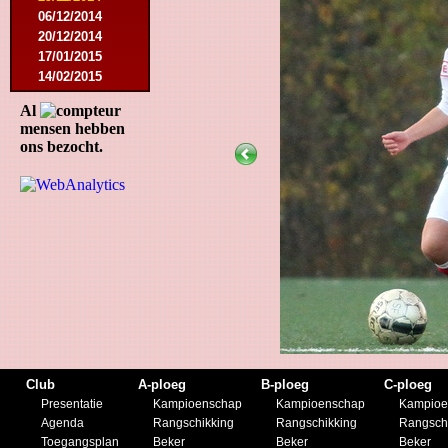
06/12/2014
20/12/2014
17/01/2015
14/02/2015
21/02/2015
Al
18/04/2015
mensen hebben
22/04/2015
ons bezocht.
09/05/2015
20/07/2015
01/08/2015
11/08/2015
29/08/2015
05/09/2015
11/11/2015
28/11/2015
27/02/2016
12/03/2016
19/03/2016
09/04/2016
Club
A-ploeg
B-ploeg
C-ploeg
23/04/2016
Presentatie
Kampioenschap
Kampioenschap
Kampioe
30/04/2016
Agenda
Rangschikking
Rangschikking
Rangsch
18/07/2016
Toegangsplan
Beker
Beker
Beker