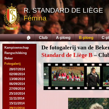
R. STANDARD DE LIÈGE
Fémina
🏠
Club
A-ploeg
B-ploeg
C-p
De fotogalerij van de Beke
Kampioenschap
Rangschikking
Standard de Liège B
– Club
Beker
Fotogalerij
28/07/2014
02/08/2014
13/08/2014
06/09/2014
27/09/2014
25/10/2014
11/11/2014
15/11/2014
29/11/2014