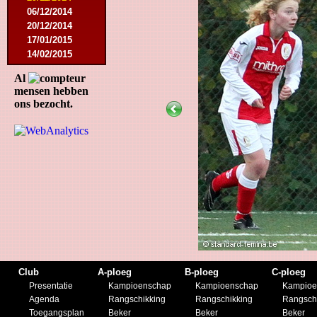
06/12/2014
20/12/2014
17/01/2015
14/02/2015
21/02/2015
Al
18/04/2015
mensen hebben
22/04/2015
ons bezocht.
09/05/2015
20/07/2015
01/08/2015
11/08/2015
29/08/2015
05/09/2015
11/11/2015
28/11/2015
27/02/2016
12/03/2016
19/03/2016
09/04/2016
Club
A-ploeg
B-ploeg
C-ploeg
23/04/2016
Presentatie
Kampioenschap
Kampioenschap
Kampioe
30/04/2016
Agenda
Rangschikking
Rangschikking
Rangsch
18/07/2016
Toegangsplan
Beker
Beker
Beker