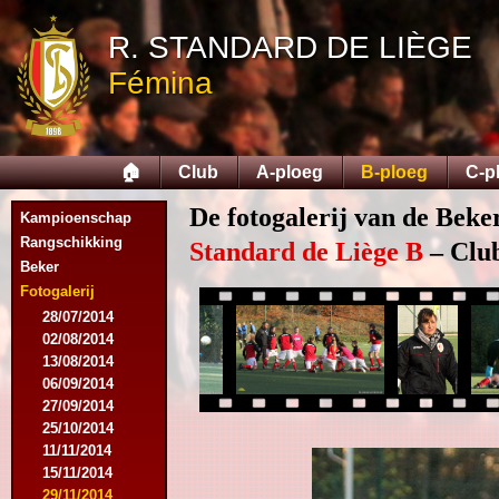
R. STANDARD DE LIÈGE
Fémina
🏠
Club
A-ploeg
B-ploeg
C-p
De fotogalerij van de Beke
Kampioenschap
Rangschikking
Standard de Liège B
– Club
Beker
Fotogalerij
28/07/2014
02/08/2014
13/08/2014
06/09/2014
27/09/2014
25/10/2014
11/11/2014
15/11/2014
29/11/2014