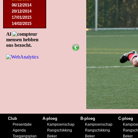
06/12/2014
20/12/2014
17/01/2015
14/02/2015
21/02/2015
Al
18/04/2015
mensen hebben
22/04/2015
ons bezocht.
09/05/2015
20/07/2015
01/08/2015
11/08/2015
29/08/2015
05/09/2015
11/11/2015
28/11/2015
27/02/2016
12/03/2016
19/03/2016
09/04/2016
Club
A-ploeg
B-ploeg
C-ploeg
23/04/2016
Presentatie
Kampioenschap
Kampioenschap
Kampioe
30/04/2016
Agenda
Rangschikking
Rangschikking
Rangsch
18/07/2016
Toegangsplan
Beker
Beker
Beker