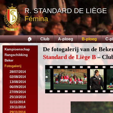
R. STANDARD DE LIÈGE
Fémina
🏠
Club
A-ploeg
B-ploeg
C-p
De fotogalerij van de Beke
Kampioenschap
Rangschikking
Standard de Liège B
– Club
Beker
Fotogalerij
28/07/2014
02/08/2014
13/08/2014
06/09/2014
27/09/2014
25/10/2014
11/11/2014
15/11/2014
29/11/2014