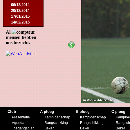
06/12/2014
20/12/2014
17/01/2015
14/02/2015
21/02/2015
Al
18/04/2015
mensen hebben
22/04/2015
ons bezocht.
09/05/2015
20/07/2015
01/08/2015
11/08/2015
29/08/2015
05/09/2015
11/11/2015
28/11/2015
27/02/2016
12/03/2016
19/03/2016
09/04/2016
Club
A-ploeg
B-ploeg
C-ploeg
23/04/2016
Presentatie
Kampioenschap
Kampioenschap
Kampioe
30/04/2016
Agenda
Rangschikking
Rangschikking
Rangsch
18/07/2016
Toegangsplan
Beker
Beker
Beker