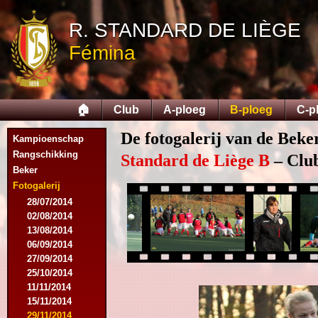
R. STANDARD DE LIÈGE
Fémina
🏠
Club
A-ploeg
B-ploeg
C-p
De fotogalerij van de Beke
Kampioenschap
Rangschikking
Standard de Liège B
– Club
Beker
Fotogalerij
28/07/2014
02/08/2014
13/08/2014
06/09/2014
27/09/2014
25/10/2014
11/11/2014
15/11/2014
29/11/2014