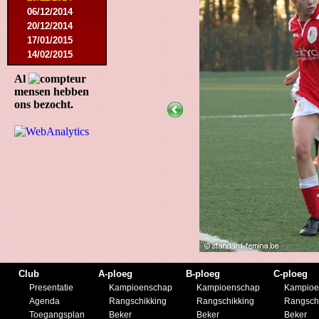
06/12/2014
20/12/2014
17/01/2015
14/02/2015
21/02/2015
Al
18/04/2015
mensen hebben
22/04/2015
ons bezocht.
09/05/2015
20/07/2015
01/08/2015
11/08/2015
29/08/2015
05/09/2015
11/11/2015
28/11/2015
27/02/2016
12/03/2016
19/03/2016
09/04/2016
Club
A-ploeg
B-ploeg
C-ploeg
23/04/2016
Presentatie
Kampioenschap
Kampioenschap
Kampioe
30/04/2016
Agenda
Rangschikking
Rangschikking
Rangsch
18/07/2016
Toegangsplan
Beker
Beker
Beker