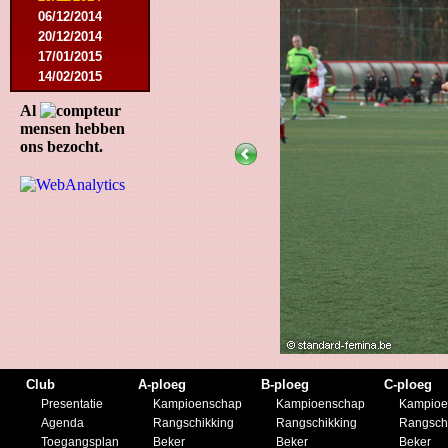
06/12/2014
20/12/2014
17/01/2015
14/02/2015
21/02/2015
Al
18/04/2015
mensen hebben
22/04/2015
ons bezocht.
09/05/2015
20/07/2015
01/08/2015
11/08/2015
29/08/2015
05/09/2015
11/11/2015
28/11/2015
27/02/2016
12/03/2016
19/03/2016
09/04/2016
Club
A-ploeg
B-ploeg
C-ploeg
23/04/2016
Presentatie
Kampioenschap
Kampioenschap
Kampioe
30/04/2016
Agenda
Rangschikking
Rangschikking
Rangsch
18/07/2016
Toegangsplan
Beker
Beker
Beker