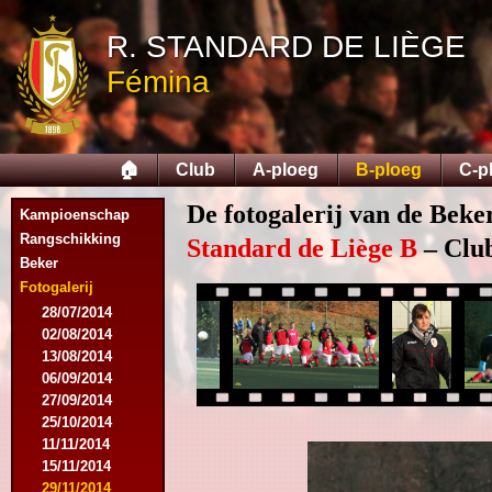
R. STANDARD DE LIÈGE
Fémina
🏠
Club
A-ploeg
B-ploeg
C-p
De fotogalerij van de Beke
Kampioenschap
Rangschikking
Standard de Liège B
– Club
Beker
Fotogalerij
28/07/2014
02/08/2014
13/08/2014
06/09/2014
27/09/2014
25/10/2014
11/11/2014
15/11/2014
29/11/2014