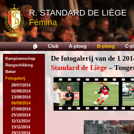
R. STANDARD DE LIÈGE
Fémina
🏠
Club
A-ploeg
B-ploeg
C-p
De fotogalerij van de 1 201
Kampioenschap
Rangschikking
Standard de Liège
– Tonger
Beker
Fotogalerij
28/07/2014
02/08/2014
13/08/2014
06/09/2014
27/09/2014
25/10/2014
11/11/2014
15/11/2014
29/11/2014