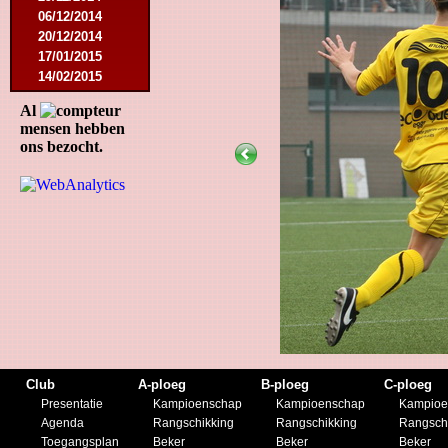
06/12/2014
20/12/2014
17/01/2015
14/02/2015
21/02/2015
Al
18/04/2015
mensen hebben
22/04/2015
ons bezocht.
09/05/2015
20/07/2015
01/08/2015
11/08/2015
29/08/2015
05/09/2015
11/11/2015
28/11/2015
27/02/2016
12/03/2016
19/03/2016
09/04/2016
Club
A-ploeg
B-ploeg
C-ploeg
23/04/2016
Presentatie
Kampioenschap
Kampioenschap
Kampioe
30/04/2016
Agenda
Rangschikking
Rangschikking
Rangsch
18/07/2016
Toegangsplan
Beker
Beker
Beker