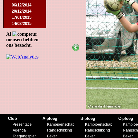
06/12/2014
20/12/2014
17/01/2015
14/02/2015
21/02/2015
Al
18/04/2015
mensen hebben
22/04/2015
ons bezocht.
09/05/2015
20/07/2015
01/08/2015
11/08/2015
29/08/2015
05/09/2015
11/11/2015
28/11/2015
27/02/2016
12/03/2016
19/03/2016
09/04/2016
Club
A-ploeg
B-ploeg
C-ploeg
23/04/2016
Presentatie
Kampioenschap
Kampioenschap
Kampioe
30/04/2016
Agenda
Rangschikking
Rangschikking
Rangsch
18/07/2016
Toegangsplan
Beker
Beker
Beker