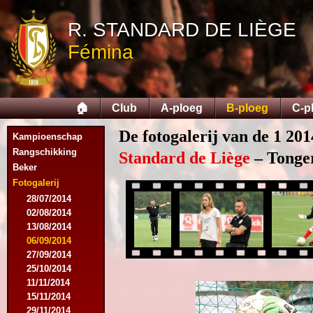
R. STANDARD DE LIÈGE
Fémina
🏠
Club
A-ploeg
B-ploeg
C-p
De fotogalerij van de 1 201
Kampioenschap
Rangschikking
Standard de Liège
– Tonger
Beker
Fotogalerij
28/07/2014
02/08/2014
13/08/2014
06/09/2014
27/09/2014
25/10/2014
11/11/2014
15/11/2014
29/11/2014