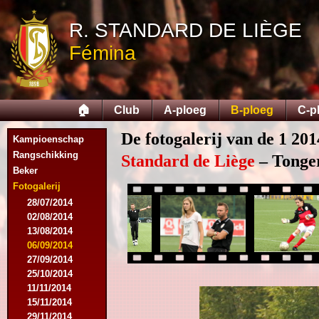
R. STANDARD DE LIÈGE
Fémina
🏠
Club
A-ploeg
B-ploeg
C-p
De fotogalerij van de 1 201
Kampioenschap
Rangschikking
Standard de Liège
– Tonger
Beker
Fotogalerij
28/07/2014
02/08/2014
13/08/2014
06/09/2014
27/09/2014
25/10/2014
11/11/2014
15/11/2014
29/11/2014