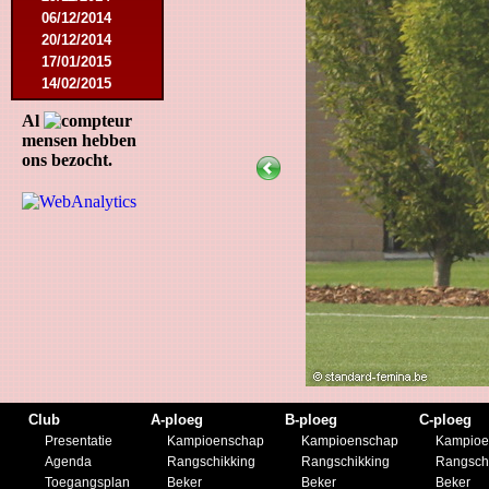
06/12/2014
20/12/2014
17/01/2015
14/02/2015
21/02/2015
Al
18/04/2015
mensen hebben
22/04/2015
ons bezocht.
09/05/2015
20/07/2015
01/08/2015
11/08/2015
29/08/2015
05/09/2015
11/11/2015
28/11/2015
27/02/2016
12/03/2016
19/03/2016
09/04/2016
Club
A-ploeg
B-ploeg
C-ploeg
23/04/2016
Presentatie
Kampioenschap
Kampioenschap
Kampioe
30/04/2016
Agenda
Rangschikking
Rangschikking
Rangsch
18/07/2016
Toegangsplan
Beker
Beker
Beker