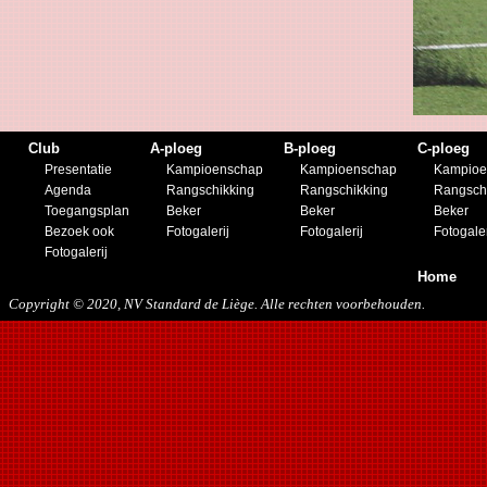
07/08/2016
17/09/2016
19/11/2016
26/11/2016
10/12/2016
21/01/2017
17/04/2017
Club
A-ploeg
B-ploeg
C-ploeg
22/04/2017
Presentatie
Kampioenschap
Kampioenschap
Kampioe
16/08/2017
Agenda
Rangschikking
Rangschikking
Rangsch
12/05/2018
Toegangsplan
Beker
Beker
Beker
25/05/2018
Bezoek ook
Fotogalerij
Fotogalerij
Fotogaler
29/08/2018
Fotogalerij
04/05/2019
Home
27/07/2019
Copyright © 2020, NV Standard de Liège. Alle rechten voorbehouden.
07/09/2019
23/11/2019
21/12/2019