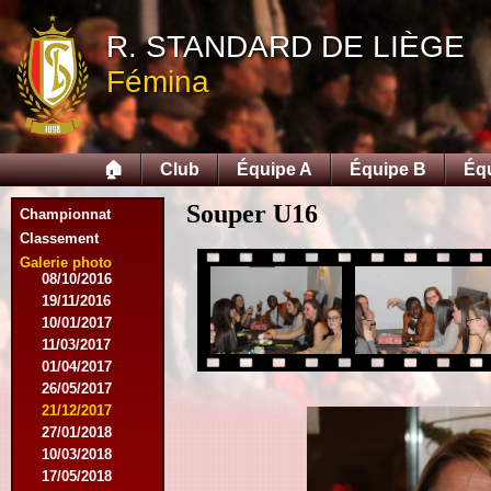
05/12/2015
12/12/2015
R. STANDARD DE LIÈGE
09/02/2016
Fémina
27/02/2016
09/03/2016
12/03/2016
19/03/2016
🏠
Club
Équipe A
Équipe B
Éq
16/04/2016
21/05/2016
Souper U16
27/05/2016
Championnat
09/08/2016
Classement
20/08/2016
Galerie photo
08/10/2016
19/11/2016
10/01/2017
11/03/2017
01/04/2017
26/05/2017
21/12/2017
27/01/2018
10/03/2018
17/05/2018