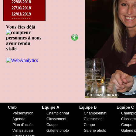
22/08/2018
27/10/2018
12/01/2019
23/11/2019
Vous êtes déjà
personnes à nous
avoir rendu
visite.
Club
Équipe A
Équipe B
Équipe C
Présentation
Championnat
Championnat
Champio
Agenda
Classement
Classement
Classem
Plan d'accès
Coupe
Coupe
Coupe
Visitez aussi
Galerie photo
Galerie photo
Galerie 