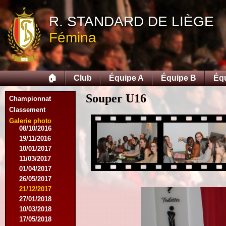
05/12/2015
12/12/2015
R. STANDARD DE LIÈGE
09/02/2016
Fémina
27/02/2016
09/03/2016
12/03/2016
19/03/2016
🏠
Club
Équipe A
Équipe B
Éq
16/04/2016
21/05/2016
Souper U16
27/05/2016
Championnat
09/08/2016
Classement
20/08/2016
Galerie photo
08/10/2016
19/11/2016
10/01/2017
11/03/2017
01/04/2017
26/05/2017
21/12/2017
27/01/2018
10/03/2018
17/05/2018