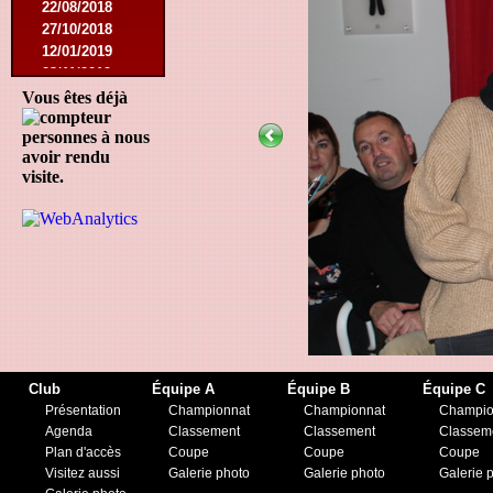
22/08/2018
27/10/2018
12/01/2019
23/11/2019
Vous êtes déjà
personnes à nous
avoir rendu
visite.
Club
Équipe A
Équipe B
Équipe C
Présentation
Championnat
Championnat
Champio
Agenda
Classement
Classement
Classem
Plan d'accès
Coupe
Coupe
Coupe
Visitez aussi
Galerie photo
Galerie photo
Galerie 