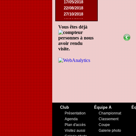
17/05/2018
22/08/2018
27/10/2018
12/01/2019
23/11/2019
Vous êtes déjà
personnes à nous
avoir rendu
visite.
Club
Équipe A
Éq
Présentation
Championnat
Agenda
Classement
Plan d'accès
Coupe
Visitez aussi
Galerie photo