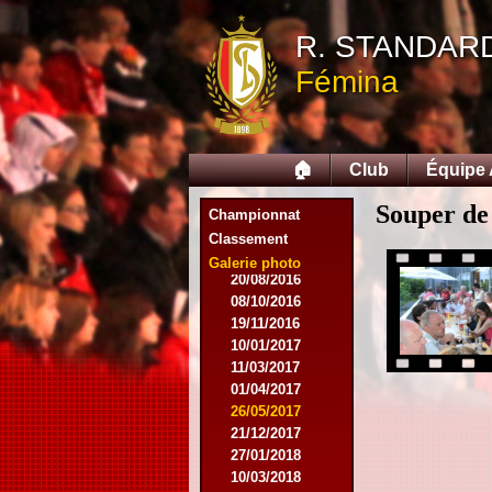
10/10/2015
05/12/2015
R. STANDAR
12/12/2015
Fémina
09/02/2016
27/02/2016
09/03/2016
12/03/2016
🏠
Club
Équipe
19/03/2016
16/04/2016
Souper de 
21/05/2016
Championnat
27/05/2016
Classement
09/08/2016
Galerie photo
20/08/2016
08/10/2016
19/11/2016
10/01/2017
11/03/2017
01/04/2017
26/05/2017
21/12/2017
27/01/2018
10/03/2018