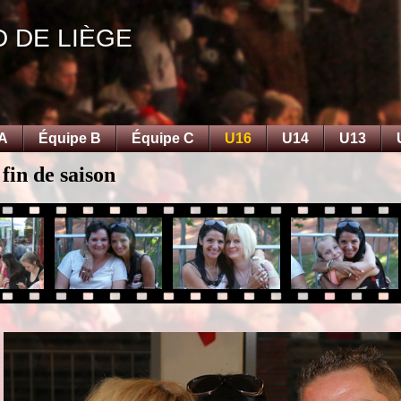
D DE LIÈGE
 A
Équipe B
Équipe C
U16
U14
U13
fin de saison