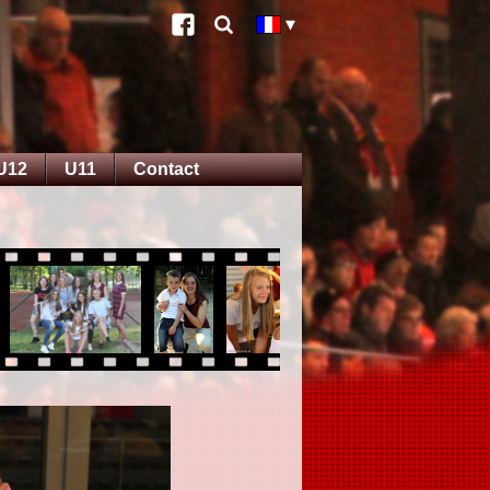
U12
U11
Contact