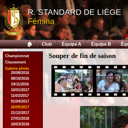
10/10/2015
05/12/2015
R. STANDARD DE LIÈGE
12/12/2015
Fémina
09/02/2016
27/02/2016
09/03/2016
12/03/2016
🏠
Club
Équipe A
Équipe B
Éq
19/03/2016
16/04/2016
Souper de fin de saison
21/05/2016
Championnat
27/05/2016
Classement
09/08/2016
Galerie photo
20/08/2016
08/10/2016
19/11/2016
10/01/2017
11/03/2017
01/04/2017
26/05/2017
21/12/2017
27/01/2018
10/03/2018