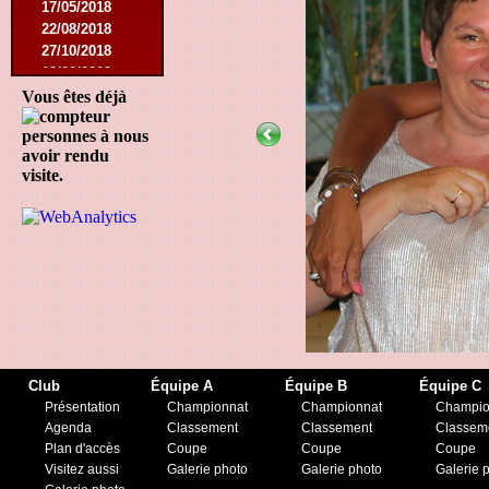
17/05/2018
22/08/2018
27/10/2018
12/01/2019
23/11/2019
Vous êtes déjà
personnes à nous
avoir rendu
visite.
Club
Équipe A
Équipe B
Équipe C
Présentation
Championnat
Championnat
Champio
Agenda
Classement
Classement
Classem
Plan d'accès
Coupe
Coupe
Coupe
Visitez aussi
Galerie photo
Galerie photo
Galerie 