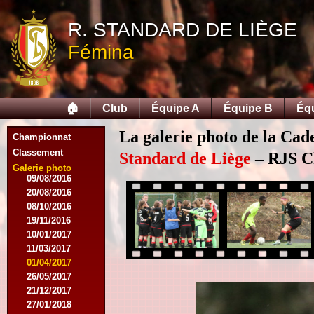
19/09/2015
10/10/2015
R. STANDARD DE LIÈGE
05/12/2015
Fémina
12/12/2015
09/02/2016
27/02/2016
09/03/2016
🏠
Club
Équipe A
Équipe B
Éq
12/03/2016
19/03/2016
La galerie photo de la Cad
16/04/2016
Championnat
21/05/2016
Classement
Standard de Liège
– RJS Ch
27/05/2016
Galerie photo
09/08/2016
20/08/2016
08/10/2016
19/11/2016
10/01/2017
11/03/2017
01/04/2017
26/05/2017
21/12/2017
27/01/2018