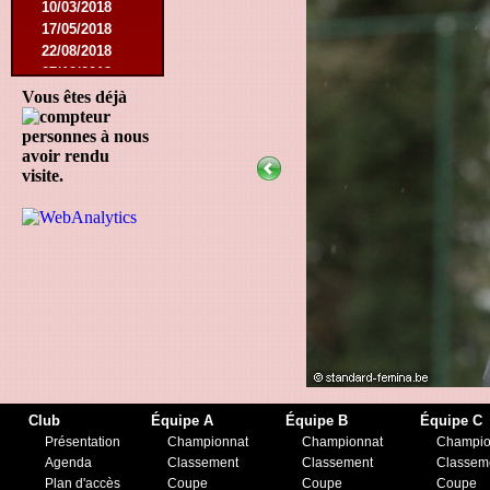
10/03/2018
17/05/2018
22/08/2018
27/10/2018
12/01/2019
Vous êtes déjà
23/11/2019
personnes à nous
avoir rendu
visite.
Club
Équipe A
Équipe B
Équipe C
Présentation
Championnat
Championnat
Champio
Agenda
Classement
Classement
Classem
Plan d'accès
Coupe
Coupe
Coupe