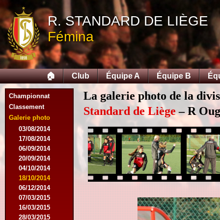
R. STANDARD DE LIÈGE
Fémina
🏠
Club
Équipe A
Équipe B
Éq
La galerie photo de la div
Championnat
Classement
Standard de Liège
– R Ougr
Galerie photo
03/08/2014
17/08/2014
06/09/2014
20/09/2014
04/10/2014
18/10/2014
06/12/2014
07/03/2015
16/03/2015
28/03/2015