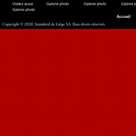
19/11/2016
Visitez aussi
Galerie photo
Galerie photo
Galerie 
10/01/2017
Galerie photo
11/03/2017
Accueil
01/04/2017
Copyright © 2020, Standard de Liège SA. Tous droits réservés.
26/05/2017
21/12/2017
27/01/2018
10/03/2018
17/05/2018
22/08/2018
27/10/2018
12/01/2019
23/11/2019