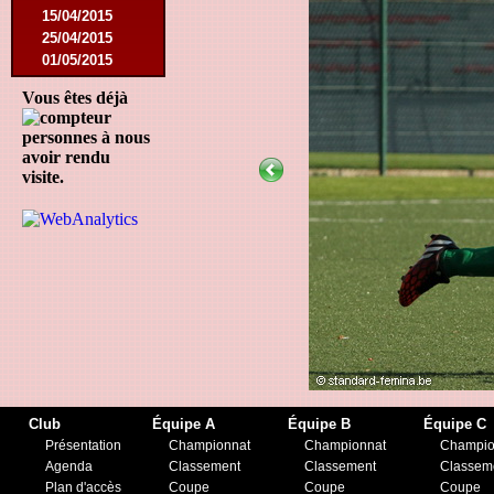
15/04/2015
25/04/2015
01/05/2015
14/05/2015
Vous êtes déjà
17/05/2015
05/09/2015
personnes à nous
13/09/2015
avoir rendu
19/09/2015
visite.
10/10/2015
05/12/2015
12/12/2015
09/02/2016
27/02/2016
09/03/2016
12/03/2016
19/03/2016
16/04/2016
21/05/2016
27/05/2016
Club
Équipe A
Équipe B
Équipe C
09/08/2016
Présentation
Championnat
Championnat
Champio
20/08/2016
Agenda
Classement
Classement
Classem
08/10/2016
Plan d'accès
Coupe
Coupe
Coupe