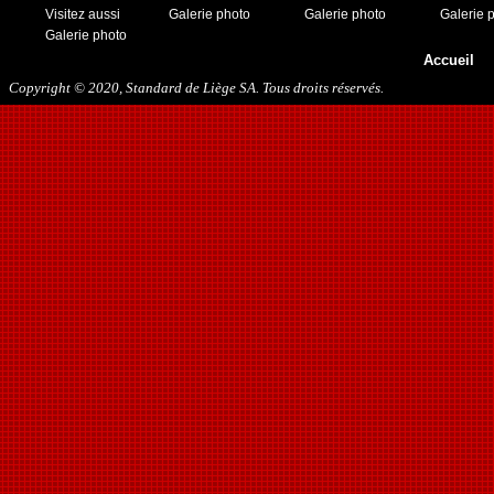
19/11/2016
Visitez aussi
Galerie photo
Galerie photo
Galerie 
10/01/2017
Galerie photo
11/03/2017
Accueil
01/04/2017
Copyright © 2020, Standard de Liège SA. Tous droits réservés.
26/05/2017
21/12/2017
27/01/2018
10/03/2018
17/05/2018
22/08/2018
27/10/2018
12/01/2019
23/11/2019