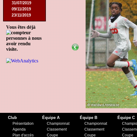
31/07/2019
09/11/2019
23/11/2019
Vous êtes déjà
personnes à nous
avoir rendu
visite.
Club
Équipe A
Équipe B
Équipe C
Présentation
Championnat
Championnat
Champio
Agenda
Classement
Classement
Classem
Plan d'accès
Coupe
Coupe
Coupe