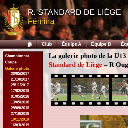
12/09/2015
R. STANDARD DE LIÈGE
26/09/2015
03/10/2015
Fémina
28/11/2015
09/03/2016
09/04/2016
13/04/2016
🏠
Club
Équipe A
Équipe B
Éq
16/05/2016
09/08/2016
La galerie photo de la U13
Championnat
08/10/2016
Coupe
01/03/2017
Standard de Liège
– R Ougr
06/05/2017
Galerie photo
20/05/2017
21/10/2017
25/11/2017
17/02/2018
01/05/2018
13/05/2018
29/09/2018
27/10/2018
10/11/2018
16/03/2019