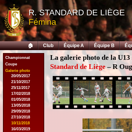
12/09/2015
R. STANDARD DE LIÈGE
26/09/2015
03/10/2015
Fémina
28/11/2015
09/03/2016
09/04/2016
13/04/2016
🏠
Club
Équipe A
Équipe B
Éq
16/05/2016
09/08/2016
La galerie photo de la U13
Championnat
08/10/2016
Coupe
01/03/2017
Standard de Liège
– R Ougr
06/05/2017
Galerie photo
20/05/2017
21/10/2017
25/11/2017
17/02/2018
01/05/2018
13/05/2018
29/09/2018
27/10/2018
10/11/2018
16/03/2019