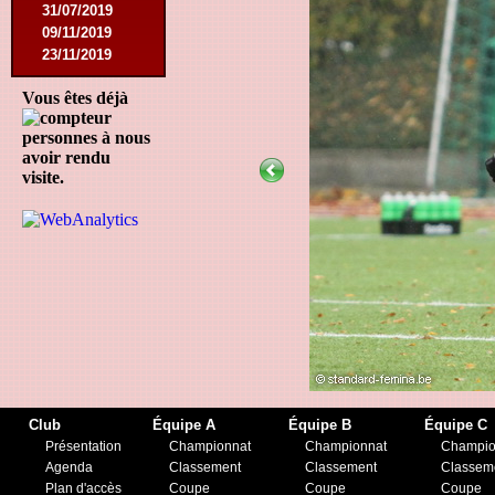
31/07/2019
09/11/2019
23/11/2019
Vous êtes déjà
personnes à nous
avoir rendu
visite.
Club
Équipe A
Équipe B
Équipe C
Présentation
Championnat
Championnat
Champio
Agenda
Classement
Classement
Classem
Plan d'accès
Coupe
Coupe
Coupe