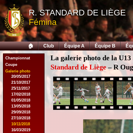
12/09/2015
R. STANDARD DE LIÈGE
26/09/2015
03/10/2015
Fémina
28/11/2015
09/03/2016
09/04/2016
13/04/2016
🏠
Club
Équipe A
Équipe B
Éq
16/05/2016
09/08/2016
La galerie photo de la U13
Championnat
08/10/2016
Coupe
01/03/2017
Standard de Liège
– R Ougr
06/05/2017
Galerie photo
20/05/2017
21/10/2017
25/11/2017
17/02/2018
01/05/2018
13/05/2018
29/09/2018
27/10/2018
10/11/2018
16/03/2019