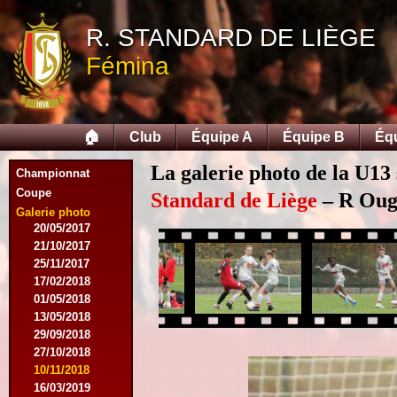
12/09/2015
R. STANDARD DE LIÈGE
26/09/2015
03/10/2015
Fémina
28/11/2015
09/03/2016
09/04/2016
13/04/2016
🏠
Club
Équipe A
Équipe B
Éq
16/05/2016
09/08/2016
La galerie photo de la U13
Championnat
08/10/2016
Coupe
01/03/2017
Standard de Liège
– R Ougr
06/05/2017
Galerie photo
20/05/2017
21/10/2017
25/11/2017
17/02/2018
01/05/2018
13/05/2018
29/09/2018
27/10/2018
10/11/2018
16/03/2019