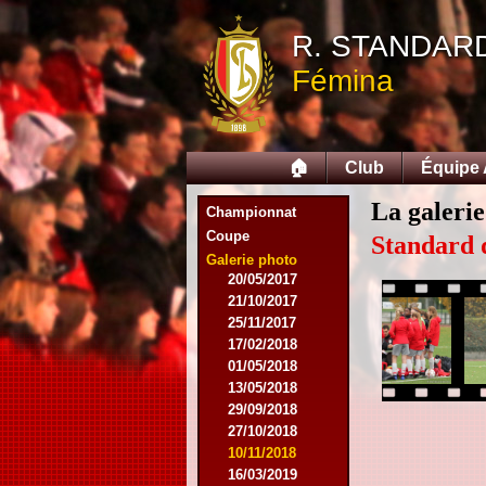
12/09/2015
R. STANDAR
26/09/2015
03/10/2015
Fémina
28/11/2015
09/03/2016
09/04/2016
13/04/2016
🏠
Club
Équipe
16/05/2016
09/08/2016
La galerie
Championnat
08/10/2016
Coupe
01/03/2017
Standard 
06/05/2017
Galerie photo
20/05/2017
21/10/2017
25/11/2017
17/02/2018
01/05/2018
13/05/2018
29/09/2018
27/10/2018
10/11/2018
16/03/2019