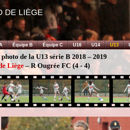
D DE LIÈGE
 A
Équipe B
Équipe C
U16
U14
U13
 photo de la U13 série B 2018 – 2019
de Liège
– R Ougrée FC (4 - 4)