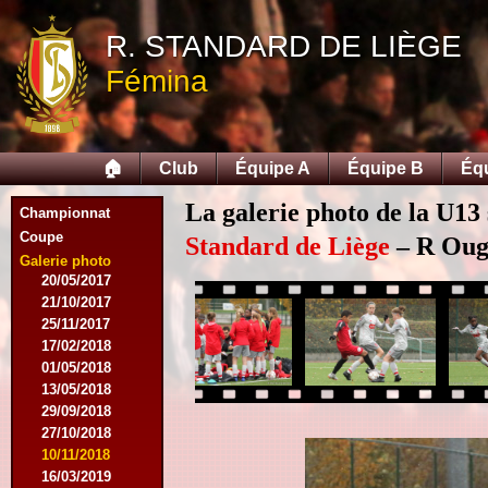
12/09/2015
R. STANDARD DE LIÈGE
26/09/2015
03/10/2015
Fémina
28/11/2015
09/03/2016
09/04/2016
13/04/2016
🏠
Club
Équipe A
Équipe B
Éq
16/05/2016
09/08/2016
La galerie photo de la U13
Championnat
08/10/2016
Coupe
01/03/2017
Standard de Liège
– R Ougr
06/05/2017
Galerie photo
20/05/2017
21/10/2017
25/11/2017
17/02/2018
01/05/2018
13/05/2018
29/09/2018
27/10/2018
10/11/2018
16/03/2019