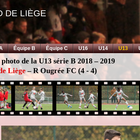
D DE LIÈGE
 A
Équipe B
Équipe C
U16
U14
U13
 photo de la U13 série B 2018 – 2019
de Liège
– R Ougrée FC (4 - 4)