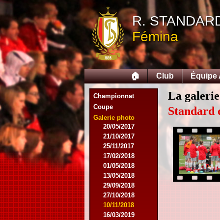
12/09/2015
R. STANDAR
26/09/2015
03/10/2015
Fémina
28/11/2015
09/03/2016
09/04/2016
13/04/2016
🏠
Club
Équipe
16/05/2016
09/08/2016
La galerie
Championnat
08/10/2016
Coupe
01/03/2017
Standard 
06/05/2017
Galerie photo
20/05/2017
21/10/2017
25/11/2017
17/02/2018
01/05/2018
13/05/2018
29/09/2018
27/10/2018
10/11/2018
16/03/2019