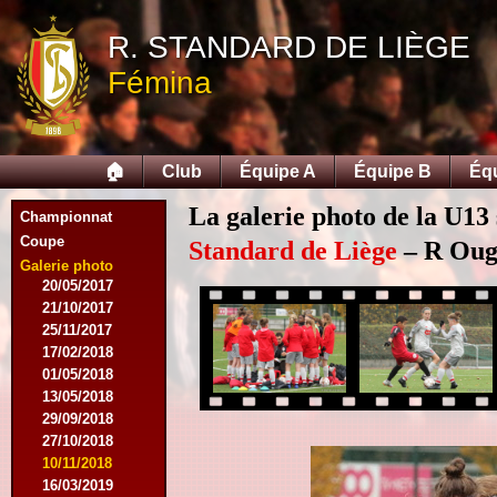
12/09/2015
R. STANDARD DE LIÈGE
26/09/2015
03/10/2015
Fémina
28/11/2015
09/03/2016
09/04/2016
13/04/2016
🏠
Club
Équipe A
Équipe B
Éq
16/05/2016
09/08/2016
La galerie photo de la U13
Championnat
08/10/2016
Coupe
01/03/2017
Standard de Liège
– R Ougr
06/05/2017
Galerie photo
20/05/2017
21/10/2017
25/11/2017
17/02/2018
01/05/2018
13/05/2018
29/09/2018
27/10/2018
10/11/2018
16/03/2019