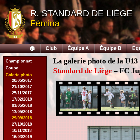
12/09/2015
R. STANDARD DE LIÈGE
26/09/2015
03/10/2015
Fémina
28/11/2015
09/03/2016
09/04/2016
13/04/2016
🏠
Club
Équipe A
Équipe B
Éq
16/05/2016
09/08/2016
La galerie photo de la U13
Championnat
08/10/2016
Coupe
01/03/2017
Standard de Liège
– FC Jupi
06/05/2017
Galerie photo
20/05/2017
21/10/2017
25/11/2017
17/02/2018
01/05/2018
13/05/2018
29/09/2018
27/10/2018
10/11/2018
16/03/2019