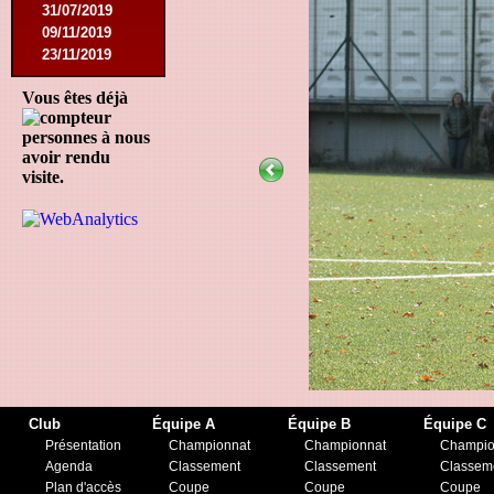
31/07/2019
09/11/2019
23/11/2019
Vous êtes déjà
personnes à nous
avoir rendu
visite.
Club
Équipe A
Équipe B
Équipe C
Présentation
Championnat
Championnat
Champio
Agenda
Classement
Classement
Classem
Plan d'accès
Coupe
Coupe
Coupe