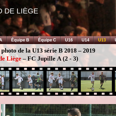
D DE LIÈGE
 A
Équipe B
Équipe C
U16
U14
U13
 photo de la U13 série B 2018 – 2019
de Liège
– FC Jupille A (2 - 3)