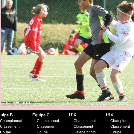
uipe B
Équipe C
U16
U14
Championnat
Championnat
Championnat
Championnat
Classement
Classement
Classement
Classement
Coupe
Coupe
Galerie photo
Coupe