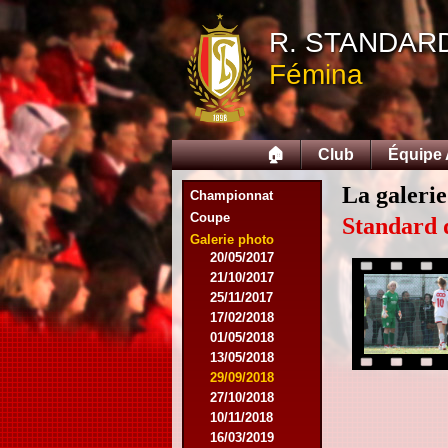
12/09/2015
R. STANDAR
26/09/2015
03/10/2015
Fémina
28/11/2015
09/03/2016
09/04/2016
13/04/2016
🏠
Club
Équipe
16/05/2016
09/08/2016
La galerie
Championnat
08/10/2016
Coupe
01/03/2017
Standard 
06/05/2017
Galerie photo
20/05/2017
21/10/2017
25/11/2017
17/02/2018
01/05/2018
13/05/2018
29/09/2018
27/10/2018
10/11/2018
16/03/2019