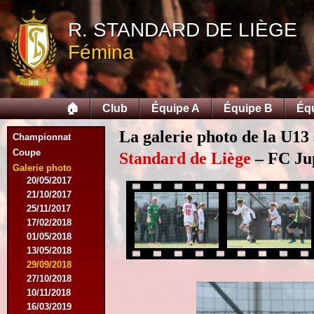
12/09/2015
R. STANDARD DE LIÈGE
26/09/2015
03/10/2015
Fémina
28/11/2015
09/03/2016
09/04/2016
13/04/2016
🏠
Club
Équipe A
Équipe B
Éq
16/05/2016
09/08/2016
La galerie photo de la U13
Championnat
08/10/2016
Coupe
01/03/2017
Standard de Liège
– FC Jupi
06/05/2017
Galerie photo
20/05/2017
21/10/2017
25/11/2017
17/02/2018
01/05/2018
13/05/2018
29/09/2018
27/10/2018
10/11/2018
16/03/2019