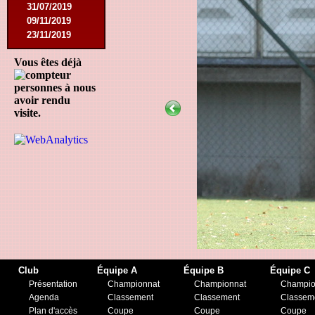
31/07/2019
09/11/2019
23/11/2019
Vous êtes déjà
personnes à nous
avoir rendu
visite.
Club
Équipe A
Équipe B
Équipe C
Présentation
Championnat
Championnat
Champio
Agenda
Classement
Classement
Classem
Plan d'accès
Coupe
Coupe
Coupe