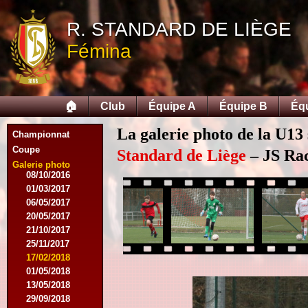
28/03/2015
25/04/2015
R. STANDARD DE LIÈGE
14/05/2015
Fémina
12/09/2015
26/09/2015
03/10/2015
28/11/2015
🏠
Club
Équipe A
Équipe B
Éq
09/03/2016
09/04/2016
La galerie photo de la U13
13/04/2016
Championnat
16/05/2016
Coupe
Standard de Liège
– JS Rac
09/08/2016
Galerie photo
08/10/2016
01/03/2017
06/05/2017
20/05/2017
21/10/2017
25/11/2017
17/02/2018
01/05/2018
13/05/2018
29/09/2018