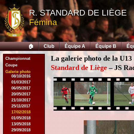
28/03/2015
25/04/2015
R. STANDARD DE LIÈGE
14/05/2015
Fémina
12/09/2015
26/09/2015
03/10/2015
28/11/2015
🏠
Club
Équipe A
Équipe B
Éq
09/03/2016
09/04/2016
La galerie photo de la U13
13/04/2016
Championnat
16/05/2016
Coupe
Standard de Liège
– JS Rac
09/08/2016
Galerie photo
08/10/2016
01/03/2017
06/05/2017
20/05/2017
21/10/2017
25/11/2017
17/02/2018
01/05/2018
13/05/2018
29/09/2018