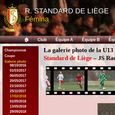
28/03/2015
25/04/2015
R. STANDARD DE LIÈGE
14/05/2015
Fémina
12/09/2015
26/09/2015
03/10/2015
28/11/2015
🏠
Club
Équipe A
Équipe B
Éq
09/03/2016
09/04/2016
La galerie photo de la U13
13/04/2016
Championnat
16/05/2016
Coupe
Standard de Liège
– JS Rac
09/08/2016
Galerie photo
08/10/2016
01/03/2017
06/05/2017
20/05/2017
21/10/2017
25/11/2017
17/02/2018
01/05/2018
13/05/2018
29/09/2018