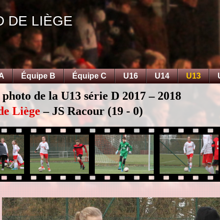
D DE LIÈGE
 A
Équipe B
Équipe C
U16
U14
U13
 photo de la U13 série D 2017 – 2018
de Liège
– JS Racour (19 - 0)