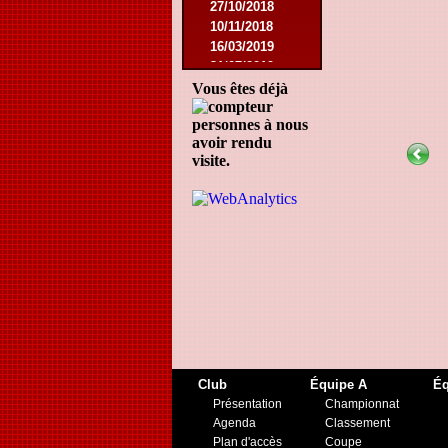
27/10/2018
10/11/2018
16/03/2019
31/07/2019
09/11/2019
Vous êtes déjà
23/11/2019
personnes à nous
avoir rendu
visite.
Club
Équipe A
Éq
Présentation
Championnat
Agenda
Classement
Plan d'accès
Coupe