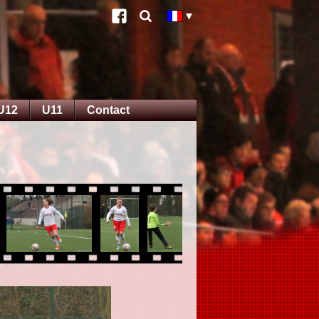
U12
U11
Contact