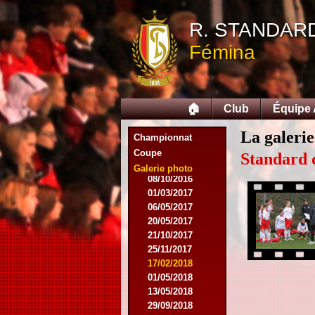
28/03/2015
25/04/2015
R. STANDAR
14/05/2015
Fémina
12/09/2015
26/09/2015
03/10/2015
28/11/2015
🏠
Club
Équipe
09/03/2016
09/04/2016
La galerie
13/04/2016
Championnat
16/05/2016
Coupe
Standard 
09/08/2016
Galerie photo
08/10/2016
01/03/2017
06/05/2017
20/05/2017
21/10/2017
25/11/2017
17/02/2018
01/05/2018
13/05/2018
29/09/2018