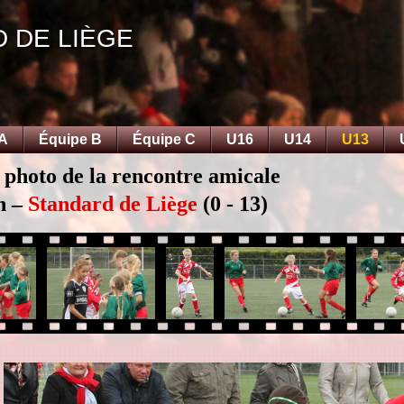
D DE LIÈGE
 A
Équipe B
Équipe C
U16
U14
U13
 photo de la rencontre amicale
n –
Standard de Liège
(0 - 13)