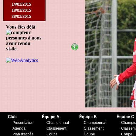
14/03/2015
18/03/2015
28/03/2015
25/04/2015
Vous êtes déjà
14/05/2015
12/09/2015
personnes à nous
26/09/2015
avoir rendu
03/10/2015
visite.
28/11/2015
09/03/2016
09/04/2016
13/04/2016
16/05/2016
09/08/2016
08/10/2016
01/03/2017
06/05/2017
20/05/2017
21/10/2017
Club
Équipe A
Équipe B
Équipe C
25/11/2017
Présentation
Championnat
Championnat
Champio
17/02/2018
Agenda
Classement
Classement
Classem
01/05/2018
Plan d'accès
Coupe
Coupe
Coupe