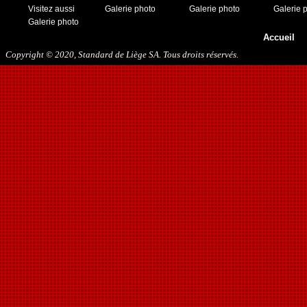
13/05/2018
Visitez aussi
Galerie photo
Galerie photo
Galerie 
29/09/2018
Galerie photo
27/10/2018
Accueil
10/11/2018
Copyright © 2020, Standard de Liège SA. Tous droits réservés.
16/03/2019
31/07/2019
09/11/2019
23/11/2019