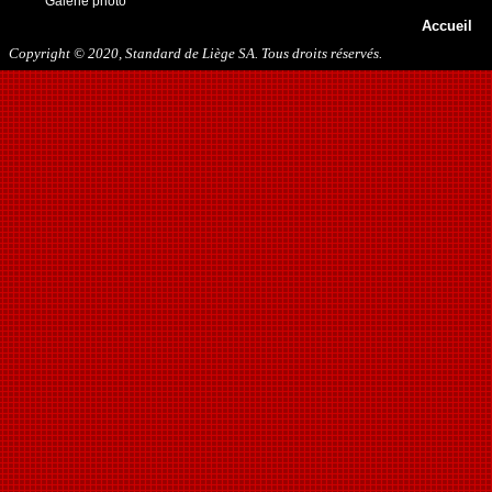
Galerie photo
13/05/2018
Accueil
29/09/2018
27/10/2018
Copyright © 2020, Standard de Liège SA. Tous droits réservés.
10/11/2018
16/03/2019
31/07/2019
09/11/2019
23/11/2019