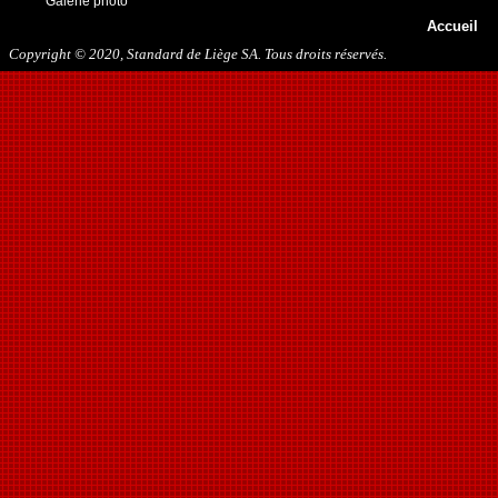
Galerie photo
13/05/2018
Accueil
29/09/2018
27/10/2018
Copyright © 2020, Standard de Liège SA. Tous droits réservés.
10/11/2018
16/03/2019
31/07/2019
09/11/2019
23/11/2019