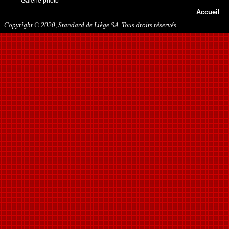
Galerie photo
13/05/2018
Accueil
29/09/2018
27/10/2018
Copyright © 2020, Standard de Liège SA. Tous droits réservés.
10/11/2018
16/03/2019
31/07/2019
09/11/2019
23/11/2019