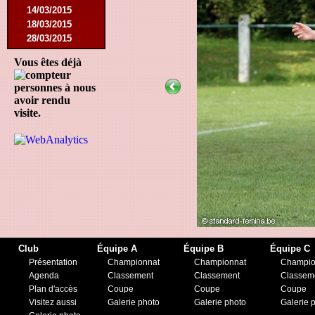
14/03/2015
18/03/2015
28/03/2015
25/04/2015
Vous êtes déjà
14/05/2015
12/09/2015
personnes à nous
26/09/2015
avoir rendu
03/10/2015
visite.
28/11/2015
09/03/2016
09/04/2016
13/04/2016
16/05/2016
09/08/2016
08/10/2016
01/03/2017
06/05/2017
Club
Équipe A
Équipe B
Équipe C
20/05/2017
Présentation
Championnat
Championnat
Champio
21/10/2017
Agenda
Classement
Classement
Classem
25/11/2017
Plan d'accès
Coupe
Coupe
Coupe
17/02/2018
Visitez aussi
Galerie photo
Galerie photo
Galerie 
01/05/2018