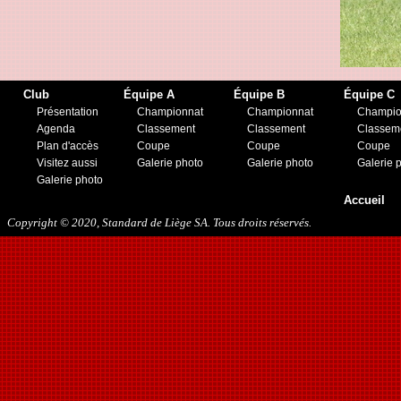
13/05/2018
29/09/2018
27/10/2018
10/11/2018
16/03/2019
Club
Équipe A
Équipe B
Équipe C
31/07/2019
Présentation
Championnat
Championnat
Champio
09/11/2019
Agenda
Classement
Classement
Classem
23/11/2019
Plan d'accès
Coupe
Coupe
Coupe
Visitez aussi
Galerie photo
Galerie photo
Galerie 
Galerie photo
Accueil
Copyright © 2020, Standard de Liège SA. Tous droits réservés.