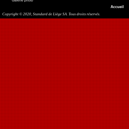
Galerie photo
13/05/2018
Accueil
29/09/2018
27/10/2018
Copyright © 2020, Standard de Liège SA. Tous droits réservés.
10/11/2018
16/03/2019
31/07/2019
09/11/2019
23/11/2019