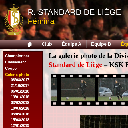
07/11/2015
R. STANDARD DE LIÈGE
21/11/2015
12/12/2015
Fémina
27/02/2016
12/03/2016
07/08/2016
27/08/2016
🏠
Club
Équipe A
Équipe B
Éq
03/09/2016
17/09/2016
La galerie photo de la Div
Championnat
10/01/2017
Classement
18/02/2017
Standard de Liège
– KSK He
Coupe
25/02/2017
29/04/2017
Galerie photo
08/08/2017
21/10/2017
06/01/2018
13/01/2018
03/02/2018
10/03/2018
05/05/2018
15/08/2018
12/01/2019