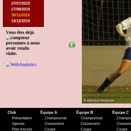
27/07/2019
17/08/2019
30/11/2019
14/12/2019
Vous êtes déjà
personnes à nous
avoir rendu
visite.
Club
Équipe A
Équipe B
Équipe C
Présentation
Championnat
Championnat
Champio
Agenda
Classement
Classement
Classem
Plan d'accès
Coupe
Coupe
Coupe